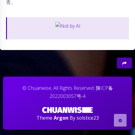
查。
夜间模式
豆
©
Chuanwise, All Rights Reserved.
陕ICP备
Sans Serif
Serif
2022003057号-4
关闭
日落
暗化
灰度
Theme
Argon
By solstice23