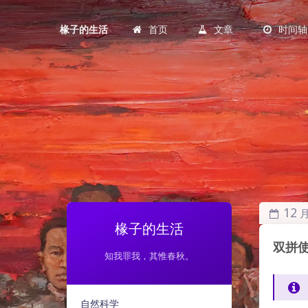
首页
文章
时间轴
椽子的生活
12
椽子的生活
双拼
知我罪我，其惟春秋。
自然科学