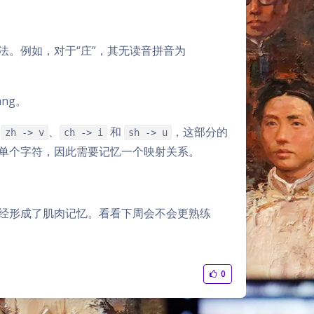
。例如，对于“庄”，其无读音拼音为
ang。
有
、
和
，这部分的
zh -> v
ch -> i
sh -> u
单个字符，因此需要记忆一个映射关系。
经形成了肌肉记忆。看看下周会不会更熟练
0