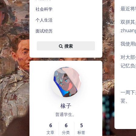
最近将
社会科学
个人生活
双拼其
zhu
面试经历
我使用的
搜索
对大部
记忆负
一周下
罢。
椽子
普通学生。
6
6
5
文章
分类
标签